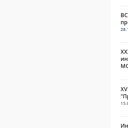
ВС
пр
28.
XX
ин
МО
XV
"П
15.
Ин