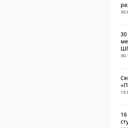
ра
30.
30
ме
ШП
30.
Се
«П
15.
16
ст