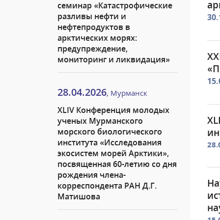
ар
семинар «Катастрофические
разливы нефти и
30.
нефтепродуктов в
арктических морях:
предупреждение,
XX
мониторинг и ликвидация»
«П
15.
28.04.2026
, Мурманск
XLIV Конференция молодых
XL
ученых Мурманского
морского биологического
ин
института «Исследования
28.
экосистем морей Арктики»,
посвященная 60-летию со дня
рождения члена-
На
корреспондента РАН Д.Г.
ис
Матишова
на
15.