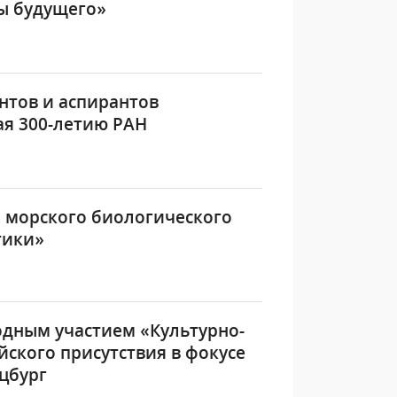
зы будущего»
нтов и аспирантов
ая 300-летию РАН
 морского биологического
тики»
одным участием «Культурно-
йского присутствия в фокусе
цбург