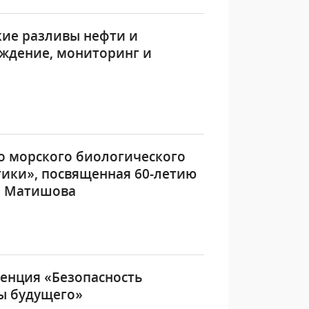
кие разливы нефти и
еждение, мониторинг и
о морского биологического
тики», посвященная 60-летию
Г. Матишова
енция «Безопасность
зы будущего»