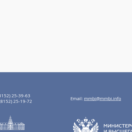
8152) 25-39-63
Email:
mmbi@mmbi.info
(8152) 25-19-72