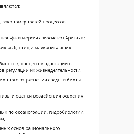
вляются:
, закономерностей процессов
шельфа и морских экосистем Арктики;
ских рыб, птиц и млекопитающих
ионтов, процессов адаптации в
ов регуляции их жизнедеятельности;
ионного загрязнения среды и биоты
ртизы и оценки воздействия освоения
ых по океанографии, гидробиологии,
ки;
чных основ рационального