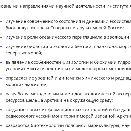
овными направлениями научной деятельности Института я
изучение современного состояния и динамики экосистем
биопродуктивности Северных и других морей России;
изучение роли океанического перигляциала в эволюции 
изучение биологии и экологии бентоса, планктона, мор
северных морей;
выявление особенностей физиологии и биохимии гидроб
условиях Арктики, клеточных и молекулярных механизм
определение уровней и динамики химического и радиац
морских экосистем;
разработка методологии и методов экологической экспе
ресурсов шельфа Арктики на окружающую среду;
создание новых информационных технологий и баз данн
радиоэкологический мониторинг морей Западной Аркти
разработка биотехнологий полярной марикультуры, нау