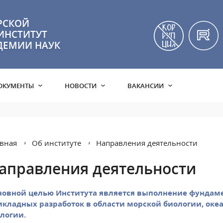
РСКОЙ
ИНСТИТУТ
ДЕМИИ НАУК
ОКУМЕНТЫ
НОВОСТИ
ВАКАНСИИ
вная
Об институте
Направления деятельности
аправления деятельности
новной целью Института является выполнение фундам
икладных разработок в области морской биологии, оке
логии.