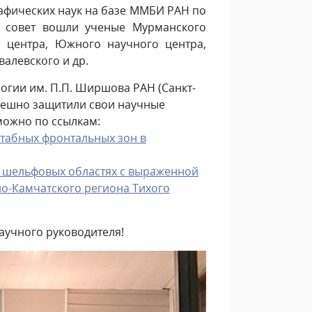
рафических наук на базе ММБИ РАН по
ый совет вошли ученые Мурманского
о центра, Южного научного центра,
валевского и др.
огии им. П.П. Ширшова РАН (Санкт-
спешно защитили свои научные
можно по ссылкам:
штабных фронтальных зон в
 в шельфовых областях с выраженной
о-Камчатского региона Тихого
аучного руководителя!