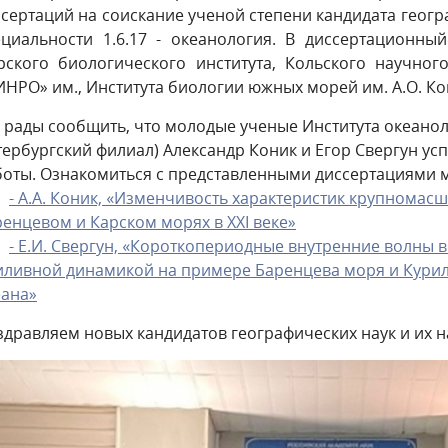
сертаций на соискание ученой степени кандидата геог
ециальности 1.6.17 - океанология. В диссертационн
рского биологического института, Кольского научног
НРО» им., Института биологии южных морей им. А.О. Ко
 рады сообщить, что молодые ученые Института океанол
тербургский филиал) Александр Коник и Егор Свергун у
боты. Ознакомиться с представленными диссертациями 
- А.А. Коник, «Изменчивость характеристик крупномас
енцевом и Карском морях в XXI веке»
- Е.И. Свергун, «Короткопериодные внутренние волны
иливной динамикой на примере Баренцева моря и Курил
еана»
дравляем новых кандидатов географических наук и их н