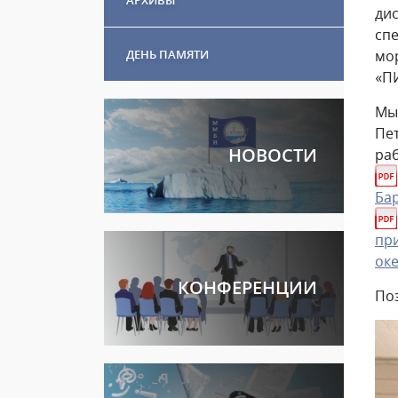
дис
сп
ДЕНЬ ПАМЯТИ
мо
«ПИ
Мы
Пе
НОВОСТИ
ра
Бар
пр
ок
КОНФЕРЕНЦИИ
Поз