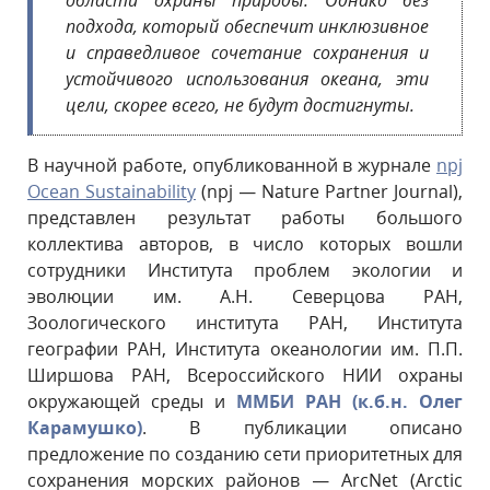
области охраны природы. Однако без
подхода, который обеспечит инклюзивное
и справедливое сочетание сохранения и
устойчивого использования океана, эти
цели, скорее всего, не будут достигнуты.
В научной работе, опубликованной в журнале
npj
Ocean Sustainability
(npj — Nature Partner Journal),
представлен результат работы большого
коллектива авторов, в число которых вошли
сотрудники Института проблем экологии и
эволюции им. А.Н. Северцова РАН,
Зоологического института РАН, Института
географии РАН, Института океанологии им. П.П.
Ширшова РАН, Всероссийского НИИ охраны
окружающей среды и
ММБИ РАН (к.б.н. Олег
Карамушко)
. В публикации описано
предложение по созданию сети приоритетных для
сохранения морских районов — ArcNet (Arctic