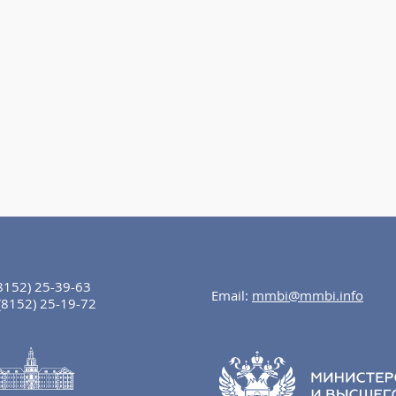
8152) 25-39-63
Email:
mmbi@mmbi.info
(8152) 25-19-72