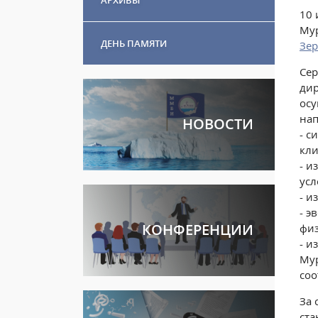
10 
Мур
ДЕНЬ ПАМЯТИ
Зе
Сер
дир
осу
нап
НОВОСТИ
- с
кли
- и
усл
- и
- э
КОНФЕРЕНЦИИ
физ
- и
Мур
соо
За 
ста