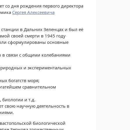
лет со дня рождения первого директора
емика
Сергея Алексеевича
 станции в Дальних Зеленцах и был её
самой своей смерти в 1945 году
были сформулированы основные
ы в связи с общими колебаниями
 природных и экспериментальных
ых богатств моря;
огатейшем сравнительном
биологии и т.д.
ет свою научную деятельность в
ниями.
евастопольской биологической
летие Зернова торжественным