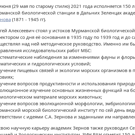
июня (29 мая по старому стилю) 2021 года исполняется 150 
манской биологической станции в Дальних Зеленцах акад
рнова
(1871 - 1945 гг).
гей Алексеевич стоял у истоков Мурманской биологической
ектором со дня её основания в 1935 году по 1939 год и до 
ществлял над ней методическое руководство. Именно им 
равления исследовательских работ МБС:
истематические наблюдения за изменениями фауны и флор
матических и гидрологических условий;
зучение пищевых связей и экологии морских организмов в
овиях;
зучение вопросов продуктивности и использования природн
волюционное изучение основных жизненных функций на б
иологическом материале морских животных;
зучение вопросов эволюционной морфологии, эмбриологии, 
манский морской биологический институт по сей день вед
тветствии с идеями С.А. Зернова и заданными им направле
свою научную карьеру академик Зернов также руководил С
нцией и Зоологическим институтом. ЗИН РАН отметит 150-