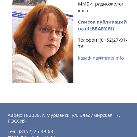
ММБИ, радиоэколог,
к.х.н.
Список публикаций
на еLIBRARY.RU
Телефон: (8152)27-91-
76
kasatkina@mmbi.info
Адрес: 183038, г. Мурманск, ул. Владимирская 17,
РОССИЯ
Тел.:
(8152) 25-39-63