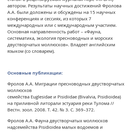
автором. Результаты научных достижений Фролова
А.А. были доложены и обсуждены на 15 научных
конференциях и сессиях, из которых 7
международных или с международным участием.
Основная направленность работ – «Фауна,
систематика, экология пресноводных и морских
двустворчатых моллюсков». Владеет английским
языком (со словарем).
Основные публикации:
Фролов А.А. Миграции пресноводных двустворчатых
моллюсков
семейства Euglesidae и Pisidiidae (Bivalvia, Pisidioidea)
на приливной литорали эстуария реки Тулома //
Вестн. зоол. 2008. Т. 42. № 3. С. 369–372.
Фролов А.А. Фауна двустворчатых моллюсков
надсемейства Pisidioidea малых водоемов и