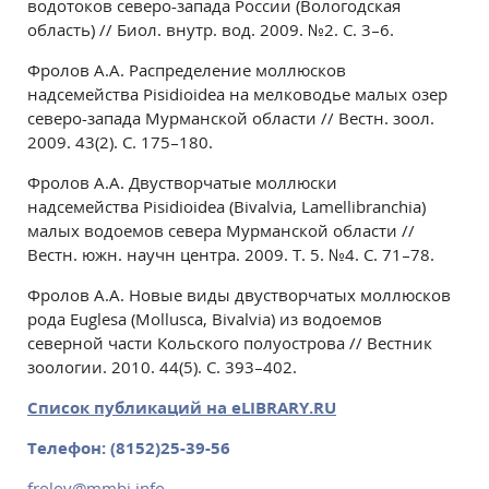
водотоков северо-запада России (Вологодская
область) // Биол. внутр. вод. 2009. №2. С. 3–6.
Фролов А.А. Распределение моллюсков
надсемейства Pisidioidea на мелководье малых озер
северо-запада Мурманской области // Вестн. зоол.
2009. 43(2). С. 175–180.
Фролов А.А. Двустворчатые моллюски
надсемейства Pisidioidea (Bivalvia, Lamellibranchia)
малых водоемов севера Мурманской области //
Вестн. южн. научн центра. 2009. Т. 5. №4. С. 71–78.
Фролов А.А. Новые виды двустворчатых моллюсков
рода Euglesa (Mollusca, Bivalvia) из водоемов
северной части Кольского полуострова // Вестник
зоологии. 2010. 44(5). С. 393–402.
Список публикаций на еLIBRARY.RU
Телефон: (8152)25-39-56
frolov@mmbi.info