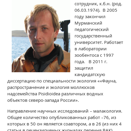
сотрудник, к.б.н. (род.
06.03.1974). В 2005
году закончил
Мурманский
педагогический
государственный
университет. Работает
в лаборатории
зообентоса с 1997
года. В 2011 г.
защитил
кандидатскую
диссертацию по специальности экология ««Фауна,
распространение и экология моллюсков
надсемейства Pisidioidea различных водных
объектов северо-запада России».
Направление научных исследований – малакология.
Общее количество опубликованных работ –76, из
которых в 50 он является соавтором, а в 26 (из них 4
статьи в рецензируемых журналах перечня ВАК)