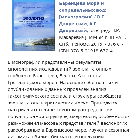
Баренцева моря и
сопредельных вод:
[монография] / В.Г.
Дворецкий, А.Г.
Дворецкий;
[отв. ред. П.Р.
Макаревич]; ММБИ КНЦ РАН, -
СПб.: Реноме, 2015. - 376 с. -
ISBN 978-5-91918-672-4
В монографии представлены результаты
многолетних исследований зоопланктонных
сообществ Баренцева, Белого, Карского и
Гренландского морей. На основе собственных и
опубликованных данных проведен анализ
таксономического состава и структуры сообществ
зоопланктона в арктических морях. Приводятся
материалы о количественном распределении,
популяционной структуре, смертности, особенностях
размножения массовых представителей веслоногих
ракообразных в Баренцевом море. Изучена сезонная
динамика обилия, биомассы и продукции