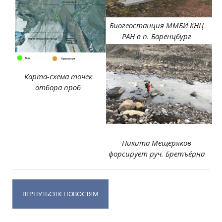
Биогеостанция ММБИ КНЦ
РАН в п. Баренцбург
Карта-схема точек
отбора проб
Никита Мещеряков
форсирует руч. Бретъёрна
ВЕРНУТЬСЯ К НОВОСТЯМ