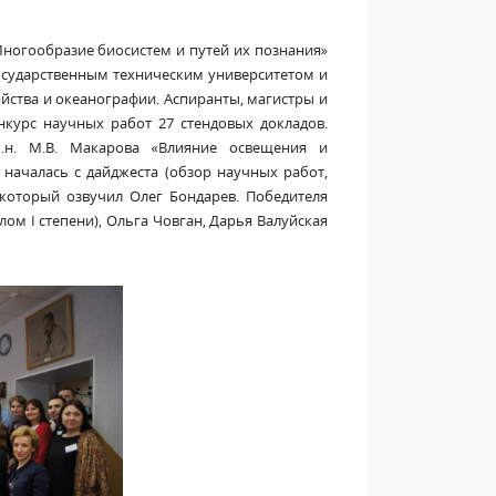
ногообразие биосистем и путей их познания»
государственным техническим университетом и
ства и океанографии. Аспиранты, магистры и
нкурс научных работ 27 стендовых докладов.
.н. М.В. Макарова «Влияние освещения и
началась с дайджеста (обзор научных работ,
который озвучил Олег Бондарев. Победителя
ом I степени), Ольга Човган, Дарья Валуйская