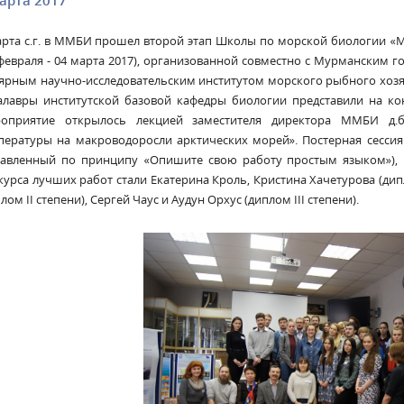
арта 2017
арта с.г. в ММБИ прошел второй этап Школы по морской биологии «М
 февраля - 04 марта 2017), организованной совместно с Мурманским 
ярным научно-исследовательским институтом морского рыбного хозяй
алавры институтской базовой кафедры биологии представили на ко
оприятие открылось лекцией заместителя директора ММБИ д.б
пературы на макроводоросли арктических морей». Постерная сессия 
тавленный по принципу «Опишите свою работу простым языком»), 
курса лучших работ стали Екатерина Кроль, Кристина Хачетурова (дипл
лом II степени), Сергей Чаус и Аудун Орхус (диплом III степени).