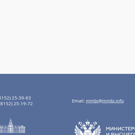
8152) 25-39-63
Email:
mmbi@mmbi.info
(8152) 25-19-72