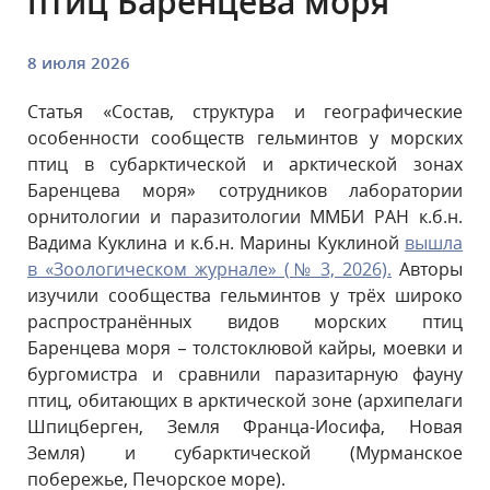
птиц Баренцева моря
8 июля 2026
Статья «Состав, структура и географические
особенности сообществ гельминтов у морских
птиц в субарктической и арктической зонах
Баренцева моря» сотрудников лаборатории
орнитологии и паразитологии ММБИ РАН к.б.н.
Вадима Куклина и к.б.н. Марины Куклиной
вышла
в «Зоологическом журнале» (№ 3, 2026).
Авторы
изучили сообщества гельминтов у трёх широко
распространённых видов морских птиц
Баренцева моря – толстоклювой кайры, моевки и
бургомистра и сравнили паразитарную фауну
птиц, обитающих в арктической зоне (архипелаги
Шпицберген, Земля Франца-Иосифа, Новая
Земля) и субарктической (Мурманское
побережье, Печорское море).