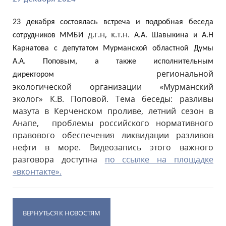
23 декабря состоялась встреча и подробная беседа
д.г.н, к.т.н.
сотрудников ММБИ
А.А. Шавыкина и А.Н
Карнатова с депутатом Мурманской областной Думы
А.А. Поповым, а также
исполнительным
региональной
директором
экологической организации «Мурманский
эколог» К.В.
Поповой.
Тема беседы: разливы
мазута в Керченском проливе, летний сезон в
Анапе, проблемы российского нормативного
правового обеспечения ликвидации разливов
нефти в море. Видеозапись этого важного
разговора доступна
по ссылке на площадке
«вконтакте».
ВЕРНУТЬСЯ К НОВОСТЯМ