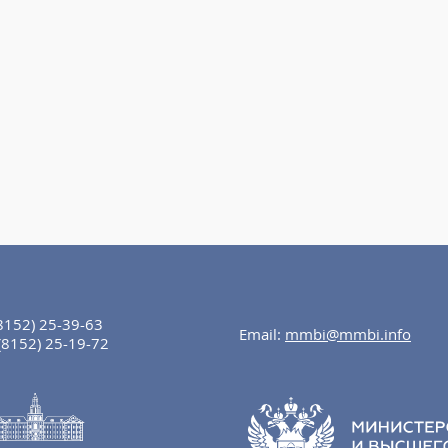
8152) 25-39-63
Email:
mmbi@mmbi.info
(8152) 25-19-72