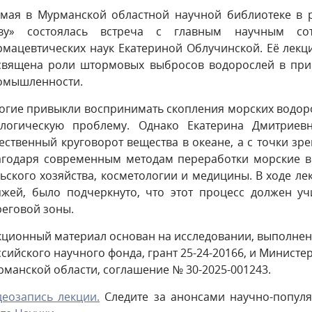
 мая в Мурманской областной научной библиотеке в р
ву» состоялась встреча с главным научным с
рмацевтических наук Екатериной Облучинской. Её лек
священа роли штормовых выбросов водорослей в прир
омышленности.
огие привыкли воспринимать скопления морских водоро
ологическую проблему. Однако Екатерина Дмитриев
ественный круговорот вещества в океане, а с точки зр
агодаря современным методам переработки морские в
льского хозяйства, косметологии и медицины. В ходе л
яжей, было подчеркнуто, что этот процесс должен уч
реговой зоны.
кционный материал основан на исследовании, выполне
сийского научного фонда, грант 25-24-20166, и Министе
манской области, соглашение № 30-2025-001243.
деозапись лекции.
Следите за анонсами научно-попул