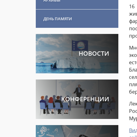
16
жи
ДЕНЬ ПАМЯТИ
фа
по
пр
Мн
НОВОСТИ
эк
ест
Бл
се
пл
бе
КОНФЕРЕНЦИИ
Ле
Рос
Мур
Ви