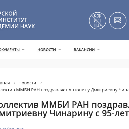
РСКОЙ
ИНСТИТУТ
ДЕМИИ НАУК
ОКУМЕНТЫ
НОВОСТИ
ВАКАНСИИ
вная
Новости
лектив ММБИ РАН поздравляет Антонину Дмитриевну Чина
оллектив ММБИ РАН поздрав
митриевну Чинарину с 95-ле