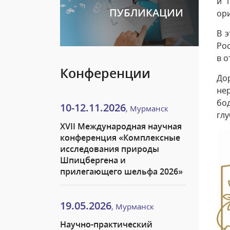
и 
ПУБЛИКАЦИИ
ор
В 
Ро
в о
Конференции
До
нер
бод
10-12.11.2026
, Мурманск
глу
XVII Международная научная
конференция «Комплексные
исследования природы
Шпицбергена и
прилегающего шельфа 2026»
19.05.2026
, Мурманск
Научно-практический