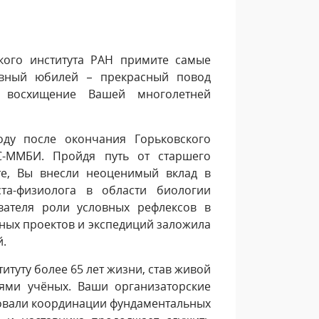
кого института РАН примите самые
авный юбилей – прекрасный повод
 восхищение Вашей многолетней
ду после окончания Горьковского
С-ММБИ. Пройдя путь от старшего
те, Вы внесли неоценимый вклад в
ста-физиолога в области биологии
вателя роли условных рефлексов в
ных проектов и экспедиций заложила
й.
итуту более 65 лет жизни, став живой
ями учёных. Ваши организаторские
твовали координации фундаментальных