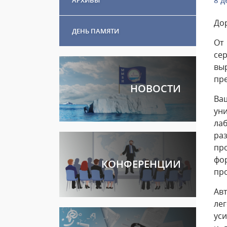
8 д
До
ДЕНЬ ПАМЯТИ
От
се
вы
пре
НОВОСТИ
Ва
ун
ла
ра
пр
фо
КОНФЕРЕНЦИИ
пр
Авт
ле
уси