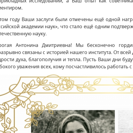
прикладных исследований, а Ваш опыт как советника
иентиром.
этом году Ваши заслуги были отмечены ещё одной наг
ссийской академии наук», что стало ещё одним подтве
течественную науку.
рогая Антонина Дмитриевна! Мы бесконечно горди
азрывно связаны с историей нашего института. От всей
рости духа, благополучия и тепла. Пусть Ваши дни бу
бокого уважения всех, кому посчастливилось работать с