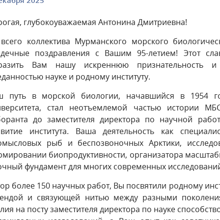
екабря 2025
рогая, глубокоуважаемая Антонина Дмитриевна!
 всего коллектива Мурманского морского биологичес
рдечные поздравления с Вашим 95-летием! Этот сл
разить Вам нашу искреннюю признательность и
данностью науке и родному институту.
ш путь в морской биологии, начавшийся в 1954 го
иверситета, стал неотъемлемой частью истории МБ
боранта до заместителя директора по научной рабо
звитие института. Ваша деятельность как специали
омысловых рыб и беспозвоночных Арктики, исследо
рмировании биопродуктивности, организатора масштаб
очный фундамент для многих современных исследовани
ор более 150 научных работ, Вы посвятили родному инст
гендой и связующей нитью между разными поколени
лия на посту заместителя директора по науке способс