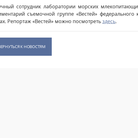
учный сотрудник лаборатории морских млекопитающ
мментарий съемочной группе «Вестей» федерального к
тах. Репортаж «Вестей» можно посмотреть
здесь
.
ВЕРНУТЬСЯ К НОВОСТЯМ