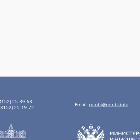
8152) 25-39-63
Email:
mmbi@mmbi.info
(8152) 25-19-72