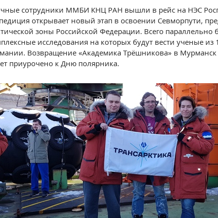
чные сотрудники ММБИ КНЦ РАН вышли в рейс на НЭС Росг
педиция открывает новый этап в освоении Севморпути, пр
тической зоны Российской Федерации. Всего параллельно бу
плексные исследования на которых будут вести ученые из 1
мании. Возвращение «Академика Трёшникова» в Мурманск з
ет приурочено к Дню полярника.