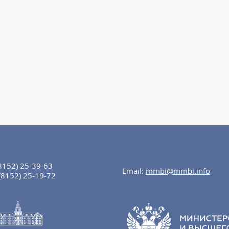
8152) 25-39-63
Email:
mmbi@mmbi.info
(8152) 25-19-72