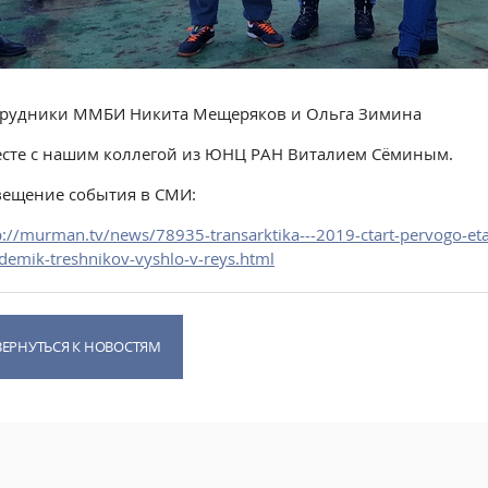
трудники ММБИ Никита Мещеряков и Ольга Зимина
сте с нашим коллегой из ЮНЦ РАН Виталием Сёминым.
ещение события в СМИ:
p://murman.tv/news/78935-transarktika---2019-ctart-pervogo-et
demik-treshnikov-vyshlo-v-reys.html
ВЕРНУТЬСЯ К НОВОСТЯМ