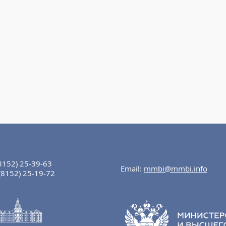
8152) 25-39-63
Email:
mmbi@mmbi.info
(8152) 25-19-72