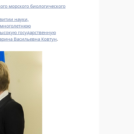
кого морского биологического
витии науки,
и многолетнюю
Высокую государственную
арина Васильевна Ковтун
.