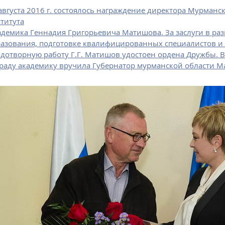
августа 2016 г. состоялось награждение директора Мурманс
титута
демика Геннадия Григорьевича Матишова. За заслуги в раз
азования, подготовке квалифицированных специалистов 
дотворную работу Г.Г. Матишов удостоен ордена Дружбы. 
раду академику вручила Губернатор мурманской области М