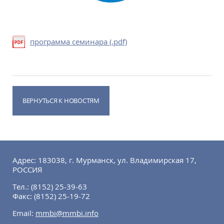
программа семинара (.pdf)
ВЕРНУТЬСЯ К НОВОСТЯМ
Адрес: 183038, г. Мурманск, ул. Владимирская 17,
РОССИЯ
Тел.:
(8152) 25-39-63
Факс:
(8152) 25-19-72
Email:
mmbi@mmbi.info