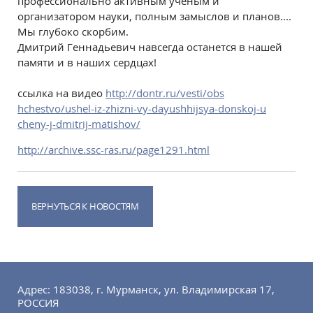
профессионально активным ученым и
организатором науки, полным замыслов и планов....
Мы глубоко скорбим.
Дмитрий Геннадьевич навсегда останется в нашей
памяти и в наших сердцах!
ссылка на видео
http://dontr.ru/vesti/obs
hchestvo/ushel-iz-zhizni-
vy-dayushhijsya-donskoj-u
cheny-j-dmitrij-matishov/
http://archive.ssc-ras.ru/page1291.html
ВЕРНУТЬСЯ К НОВОСТЯМ
Адрес: 183038, г. Мурманск, ул. Владимирская 17,
РОССИЯ